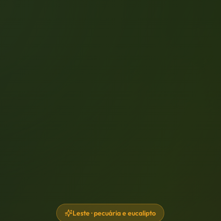
Leste · pecuária e eucalipto