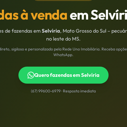
das à venda
em
Selvír
es de fazendas em
Selvíria
, Mato Grosso do Sul –
pecuár
no leste do MS
.
reto, sigiloso e personalizado pela Rede Uno Imobiliária. Receba opçõe
WhatsApp.
Quero fazendas em
Selvíria
(67) 99600-6979
· Resposta imediata