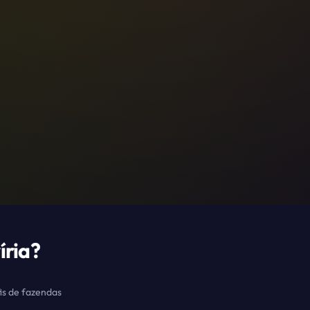
íria
?
is de fazendas