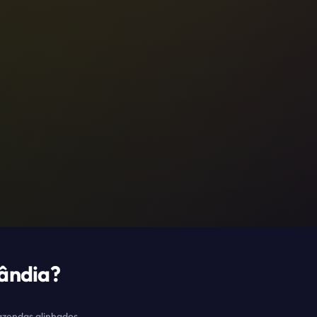
lândia
?
fazendas alinhados