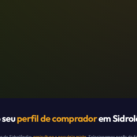
 seu
perfil de comprador
em
Sidro
va de
Sidrolândia
:
agricultura e pecuária mista
. Selecionamos perfis de 